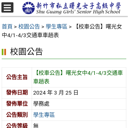
跳
至
選
主
單
首頁
>
校園公告
>
學生專區
>
【校車公告】曙光女
要
中4/1-4/3交通車車趟表
內
容
校園公告
區
【校車公告】曙光女中4/1-4/3交通車
公告主旨
車趟表
發佈日期
2024 年 3 月 25 日
發佈單位
學務處
公告類別
學生專區
公告等級
無