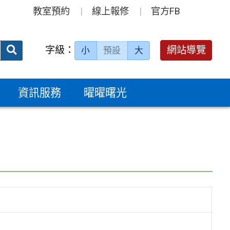
教室預約
線上報修
官方FB
送出
字級：
網站導覽
小
預設
大
搜
尋：
資訊服務
曜曜曙光