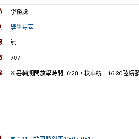
位
學務處
別
學生專區
級
無
數
907
容
※暑輔期間放學時間16:20，校車統一16:30陸續
111-2發車時刻表(0807-0811)
件