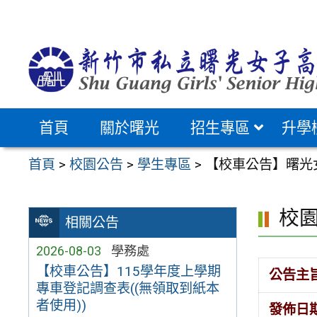
跳
至
主
要
內
容
首頁
關於曙光
招生專區
升學
區
首頁
>
校園公告
>
學生專區
>
【校車公告】曙光女
校
相關公告
2026-08-03
學務處
【校車公告】115學年度上學期
公告主
專車登記調查表((無領取到紙本
者使用))
發佈日