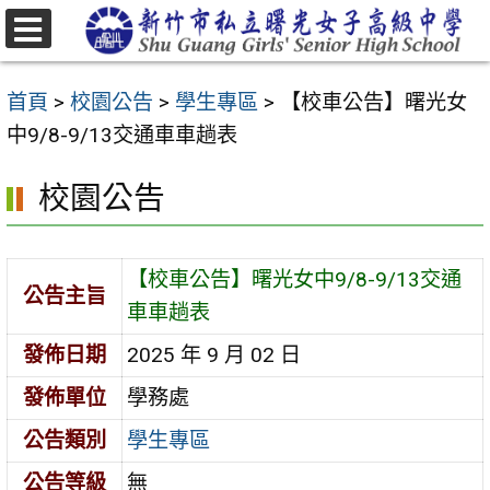
跳
至
選
主
單
首頁
>
校園公告
>
學生專區
>
【校車公告】曙光女
要
中9/8-9/13交通車車趟表
內
容
校園公告
區
【校車公告】曙光女中9/8-9/13交通
公告主旨
車車趟表
發佈日期
2025 年 9 月 02 日
發佈單位
學務處
公告類別
學生專區
公告等級
無