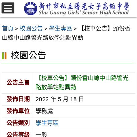
跳
至
選
主
單
首頁
>
校園公告
>
學生專區
>
【校車公告】頭份香
要
山線中山路警光路放學站點異動
內
容
校園公告
區
【校車公告】頭份香山線中山路警光
公告主旨
路放學站點異動
發佈日期
2023 年 5 月 18 日
發佈單位
學務處
公告類別
學生專區
公告等級
一般