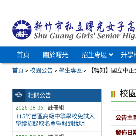
跳
至
主
要
內
容
首頁
關於曙光
招生專區
升學
區
首頁
>
校園公告
>
學生專區
>
【轉知】國立中正
校
相關公告
2026-08-06
註冊組
115竹苗區高級中等學校免試入
公告主
學續招錄取名單暨報到說明
發佈日