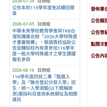
2026-07-29
註冊組
公告本校115學年度免試續招簡
發佈單
章
公告類
2026-07-05
註冊組
中華未來學校教育學會與TKB台
公告等
灣知識庫合辦「2026大學特殊選
才書審競賽」，敬請貴校協助公
點閱次
告並轉知校內有意參加116學年
度一般大學特殊選才之學生踴躍
公告內
報名參與
2026-06-16
註冊組
116學年度四技二專「甄選入
學」及「聯合登記分發入學」招
生，統一入學測驗(以下簡稱統
測)選採科目查詢系統網址及相關
資訊