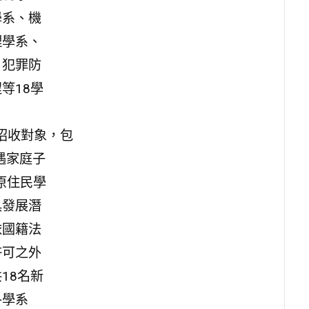
學系、機
理學系、
、犯罪防
等18學
之招收對象，包
遇家庭子
原住民學
具發展潛
依國籍法
許可之外
18名新
各學系