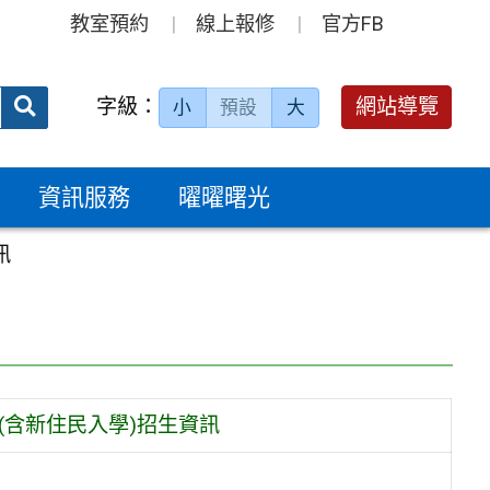
教室預約
線上報修
官方FB
送出
字級：
網站導覽
小
預設
大
搜
尋：
資訊服務
曜曜曙光
訊
(含新住民入學)招生資訊