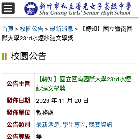
跳
至
選
主
單
首頁
>
校園公告
>
最新消息
>
【轉知】國立暨南國
要
際大學23rd水煙紗漣文學獎
內
容
校園公告
區
【轉知】國立暨南國際大學23rd水煙
公告主旨
紗漣文學獎
發佈日期
2023 年 11 月 20 日
發佈單位
教務處
公告類別
最新消息
,
學生專區
,
競賽資訊
公告等級
無