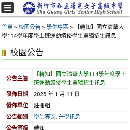
跳
至
選
主
單
首頁
>
校園公告
>
學生專區
>
【轉知】國立清華大
要
學114學年度學士班運動績優學生單獨招生訊息
內
容
校園公告
區
【轉知】國立清華大學114學年度學士
公告主旨
班運動績優學生單獨招生訊息
發佈日期
2025 年 1 月 11 日
發佈單位
註冊組
公告類別
學生專區
,
升學訊息
公告等級
轉知