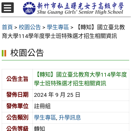
跳
至
選
主
單
首頁
>
校園公告
>
學生專區
>
【轉知】國立臺北教
要
育大學114學年度學士班特殊選才招生相關資訊
內
容
校園公告
區
【轉知】國立臺北教育大學114學年度
公告主旨
學士班特殊選才招生相關資訊
發佈日期
2024 年 9 月 25 日
發佈單位
註冊組
公告類別
學生專區
,
升學訊息
公告等級
轉知