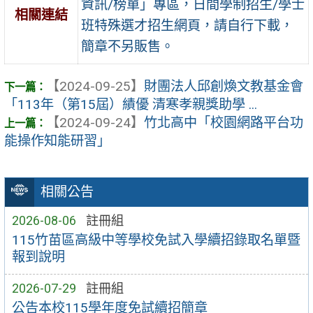
資訊/榜單」專區，日間學制招生/學士
相關連結
班特殊選才招生網頁，請自行下載，
簡章不另販售。
【2024-09-25】
財團法人邱創煥文教基金會
「113年（第15屆）績優 清寒孝親獎助學 ...
【2024-09-24】
竹北高中「校園網路平台功
能操作知能研習」
相關公告
2026-08-06
註冊組
115竹苗區高級中等學校免試入學續招錄取名單暨
報到說明
2026-07-29
註冊組
公告本校115學年度免試續招簡章