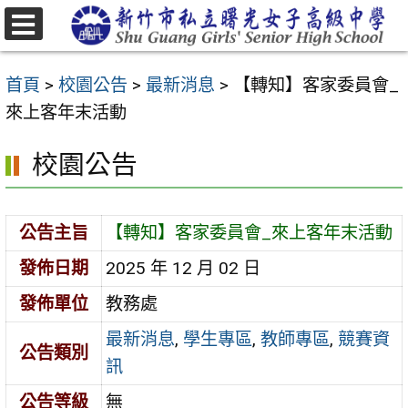
跳
至
選
主
單
首頁
>
校園公告
>
最新消息
>
【轉知】客家委員會_
要
來上客年末活動
內
容
校園公告
區
公告主旨
【轉知】客家委員會_來上客年末活動
發佈日期
2025 年 12 月 02 日
發佈單位
教務處
最新消息
,
學生專區
,
教師專區
,
競賽資
公告類別
訊
公告等級
無