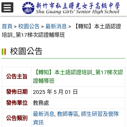
跳
至
選
主
單
首頁
>
校園公告
>
最新消息
>
【轉知】本土語認證
要
培訓_第17梯次認證輔導班
內
容
校園公告
區
【轉知】本土語認證培訓_第17梯次認
公告主旨
證輔導班
發佈日期
2025 年 5 月 01 日
發佈單位
教務處
最新消息
,
教師專區
,
師生研習及營隊
公告類別
資訊