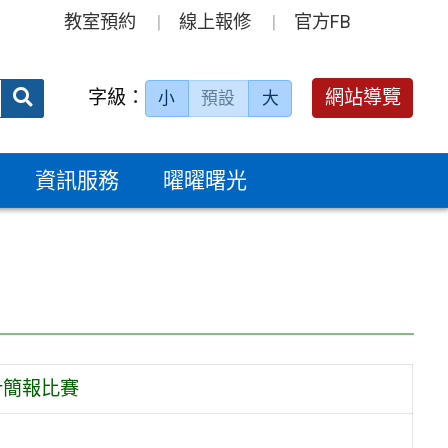
教室預約
線上報修
官方FB
送出
字級：
網站導覽
小
預設
大
搜
尋：
資訊服務
曜曜曙光
計簡報比賽