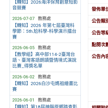
【轉知】2026海洋保育創意短影
音競賽
發佈單
2026-07-07
教務處
公告類
【轉知】2026 年第七屆臺灣科
學節：5th.尬科學-科學演示擂台
公告等
賽
點閱次
2026-06-05
教務處
【教學組】高中部114-2臺灣台
公告內
語、臺灣客語朗讀暨情境式演說
比賽_得獎名單
2026-06-02
教務處
【轉知】2026白沙屯媽祖繪畫比
賽
2026-06-01
教務處
【轉知】第18屆神腦原鄉踏查影
相關附