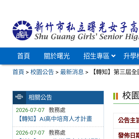
跳
至
主
要
內
容
首頁
關於曙光
招生專區
升學
區
首頁
>
校園公告
>
最新消息
>
【轉知】第三屆全
校
相關公告
2026-07-07
教務處
【轉知】AI高中培育人才計畫
公告主
2026-07-07
教務處
發佈日