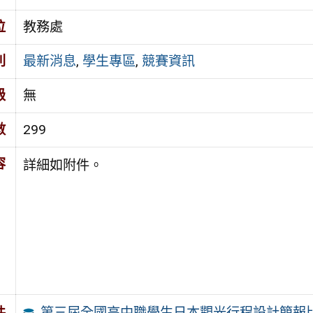
位
教務處
別
最新消息
,
學生專區
,
競賽資訊
級
無
數
299
容
詳細如附件。
第三屆全國高中職學生日本觀光行程設計簡報
件