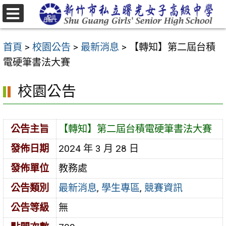
跳
至
選
主
單
首頁
>
校園公告
>
最新消息
>
【轉知】第二屆台積
要
電硬筆書法大賽
內
容
校園公告
區
公告主旨
【轉知】第二屆台積電硬筆書法大賽
發佈日期
2024 年 3 月 28 日
發佈單位
教務處
公告類別
最新消息
,
學生專區
,
競賽資訊
公告等級
無