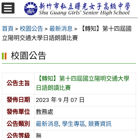
跳
至
選
主
單
首頁
>
校園公告
>
最新消息
>
【轉知】第十四屆國
要
立陽明交通大學日語朗讀比賽
內
容
校園公告
區
【轉知】第十四屆國立陽明交通大學
公告主旨
日語朗讀比賽
發佈日期
2023 年 9 月 07 日
發佈單位
教務處
公告類別
最新消息
,
學生專區
,
競賽資訊
公告等級
無