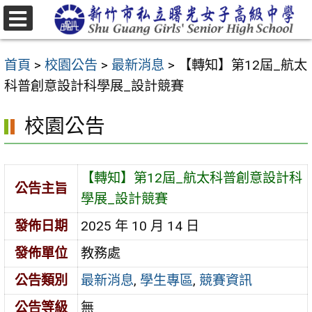
跳
至
選
主
單
首頁
>
校園公告
>
最新消息
>
【轉知】第12屆_航太
要
科普創意設計科學展_設計競賽
內
容
校園公告
區
【轉知】第12屆_航太科普創意設計科
公告主旨
學展_設計競賽
發佈日期
2025 年 10 月 14 日
發佈單位
教務處
公告類別
最新消息
,
學生專區
,
競賽資訊
公告等級
無