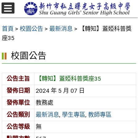
跳
至
選
主
單
首頁
>
校園公告
>
最新消息
>
【轉知】蓋婭科普獎
要
座35
內
容
校園公告
區
公告主旨
【轉知】蓋婭科普獎座35
發佈日期
2024 年 5 月 07 日
發佈單位
教務處
公告類別
最新消息
,
學生專區
,
教師專區
公告等級
無