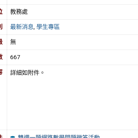
位
教務處
別
最新消息
,
學生專區
級
無
數
667
容
詳細如附件。
雙週一題網路數學問題徵答活動
件