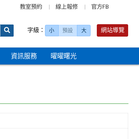
教室預約
線上報修
官方FB
送出
字級：
網站導覽
小
預設
大
搜
尋：
資訊服務
曜曜曙光