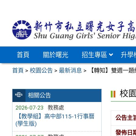
跳
至
主
要
內
容
首頁
關於曙光
招生專區
升學
區
首頁
>
校園公告
>
最新消息
>
【轉知】雙週一題
校
相關公告
2026-07-23
教務處
【教學組】高中部115-1行事曆
公告主
(學生版)
發佈日