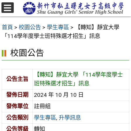
跳
至
選
主
單
首頁
>
校園公告
>
學生專區
>
【轉知】靜宜大學
要
「114學年度學士班特殊選才招生」訊息
內
容
校園公告
區
【轉知】靜宜大學 「114學年度學士
公告主旨
班特殊選才招生」訊息
發佈日期
2024 年 10 月 10 日
發佈單位
註冊組
公告類別
學生專區
,
升學訊息
公告等級
轉知