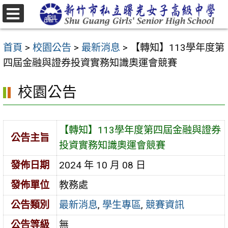
跳
至
選
主
單
首頁
>
校園公告
>
最新消息
>
【轉知】113學年度第
要
四屆金融與證券投資實務知識奧運會競賽
內
容
校園公告
區
【轉知】113學年度第四屆金融與證券
公告主旨
投資實務知識奧運會競賽
發佈日期
2024 年 10 月 08 日
發佈單位
教務處
公告類別
最新消息
,
學生專區
,
競賽資訊
公告等級
無