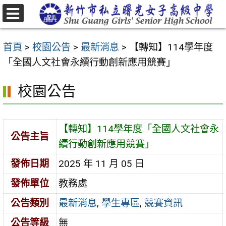
跳
至
選
主
單
首頁
>
校園公告
>
最新消息
>
【轉知】114學年度
要
「全國人文社會永續行動創新應用競賽」
內
容
校園公告
區
【轉知】114學年度「全國人文社會永
公告主旨
續行動創新應用競賽」
發佈日期
2025 年 11 月 05 日
發佈單位
教務處
公告類別
最新消息
,
學生專區
,
競賽資訊
公告等級
無