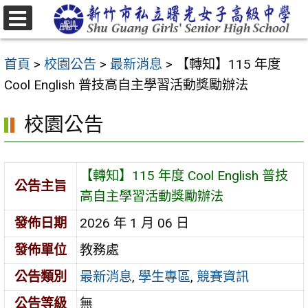
跳
至
選
主
單
首頁
>
校園公告
>
最新消息
>
【轉知】115 年度
要
Cool English 普技高自主學習活動獎勵辦法
內
容
校園公告
區
【轉知】115 年度 Cool English 普技
公告主旨
高自主學習活動獎勵辦法
發佈日期
2026 年 1 月 06 日
發佈單位
教務處
公告類別
最新消息
,
學生專區
,
競賽資訊
公告等級
無