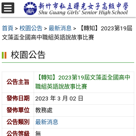
跳
至
選
主
單
首頁
>
校園公告
>
最新消息
>
【轉知】2023第19屆
要
文藻盃全國高中職組英語說故事比賽
內
容
校園公告
區
【轉知】2023第19屆文藻盃全國高中
公告主旨
職組英語說故事比賽
發佈日期
2023 年 3 月 02 日
發佈單位
教務處
公告類別
最新消息
公告等級
無