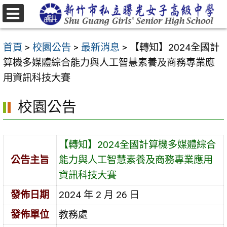
跳
至
選
主
單
首頁
>
校園公告
>
最新消息
>
【轉知】2024全國計
要
算機多媒體綜合能力與人工智慧素養及商務專業應
內
用資訊科技大賽
容
區
校園公告
【轉知】2024全國計算機多媒體綜合
公告主旨
能力與人工智慧素養及商務專業應用
資訊科技大賽
發佈日期
2024 年 2 月 26 日
發佈單位
教務處