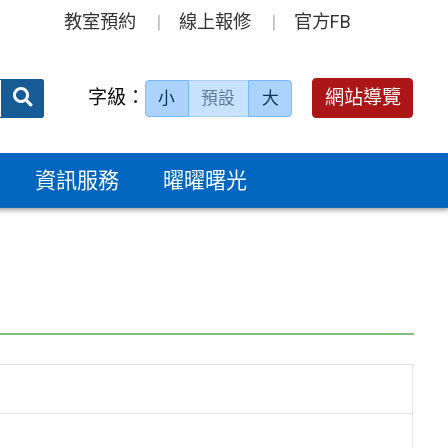
教室預約
線上報修
官方FB
送出
字級：
網站導覽
小
預設
大
搜
尋：
資訊服務
曜曜曙光