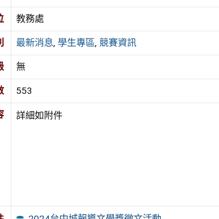
位
教務處
別
最新消息
,
學生專區
,
競賽資訊
級
無
數
553
容
詳細如附件
2024台中城報導文學獎徵文活動
件