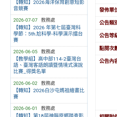
【轉知】2026海洋保育創意短影
音競賽
發佈單
2026-07-07
教務處
公告類
【轉知】2026 年第七屆臺灣科
學節：5th.尬科學-科學演示擂台
公告等
賽
點閱次
2026-06-05
教務處
【教學組】高中部114-2臺灣台
公告內
語、臺灣客語朗讀暨情境式演說
比賽_得獎名單
2026-06-02
教務處
【轉知】2026白沙屯媽祖繪畫比
賽
2026-06-01
教務處
【轉知】第18屆神腦原鄉踏查影
相關附