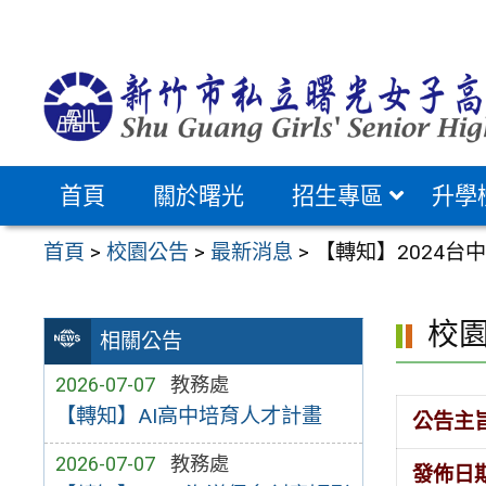
跳
至
主
要
內
容
首頁
關於曙光
招生專區
升學
區
首頁
>
校園公告
>
最新消息
>
【轉知】2024台
校
相關公告
2026-07-07
教務處
【轉知】AI高中培育人才計畫
公告主
2026-07-07
教務處
發佈日