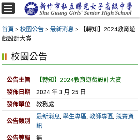
跳
至
選
主
單
首頁
>
校園公告
>
最新消息
>
【轉知】2024教育遊
要
戲設計大賞
內
容
校園公告
區
公告主旨
【轉知】2024教育遊戲設計大賞
發佈日期
2024 年 3 月 25 日
發佈單位
教務處
最新消息
,
學生專區
,
教師專區
,
競賽資
公告類別
訊
公告等級
無