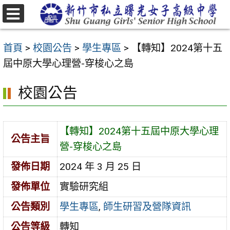
跳
至
選
主
單
首頁
>
校園公告
>
學生專區
>
【轉知】2024第十五
要
屆中原大學心理營-穿梭心之島
內
容
校園公告
區
【轉知】2024第十五屆中原大學心理
公告主旨
營-穿梭心之島
發佈日期
2024 年 3 月 25 日
發佈單位
實驗研究組
公告類別
學生專區
,
師生研習及營隊資訊
公告等級
轉知