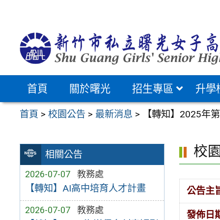
跳
至
主
要
內
容
首頁
關於曙光
招生專區
升學
區
首頁
>
校園公告
>
最新消息
>
【轉知】2025年
校
相關公告
2026-07-07
教務處
【轉知】AI高中培育人才計畫
公告主
2026-07-07
教務處
發佈日