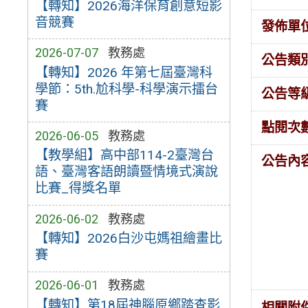
【轉知】2026海洋保育創意短影
音競賽
發佈單
2026-07-07
教務處
公告類
【轉知】2026 年第七屆臺灣科
學節：5th.尬科學-科學演示擂台
公告等
賽
點閱次
2026-06-05
教務處
【教學組】高中部114-2臺灣台
公告內
語、臺灣客語朗讀暨情境式演說
比賽_得獎名單
2026-06-02
教務處
【轉知】2026白沙屯媽祖繪畫比
賽
2026-06-01
教務處
【轉知】第18屆神腦原鄉踏查影
相關附