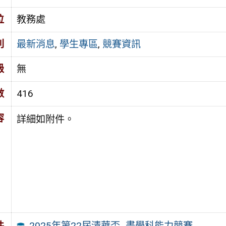
位
教務處
別
最新消息
,
學生專區
,
競賽資訊
級
無
數
416
容
詳細如附件。
2025年第22屆清華盃_畫學科能力競賽
件