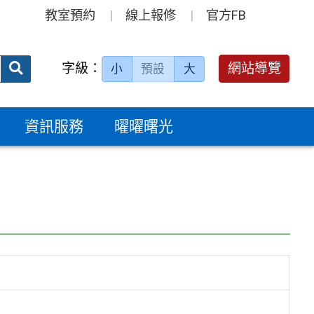
教室預約
線上報修
官方FB
送出
字級：
網站導覽
小
預設
大
搜
尋：
資訊服務
曜曜曙光