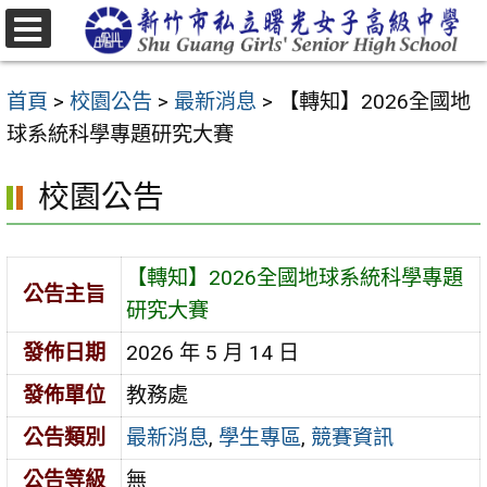
跳
至
選
主
單
首頁
>
校園公告
>
最新消息
>
【轉知】2026全國地
要
球系統科學專題研究大賽
內
容
校園公告
區
【轉知】2026全國地球系統科學專題
公告主旨
研究大賽
發佈日期
2026 年 5 月 14 日
發佈單位
教務處
公告類別
最新消息
,
學生專區
,
競賽資訊
公告等級
無