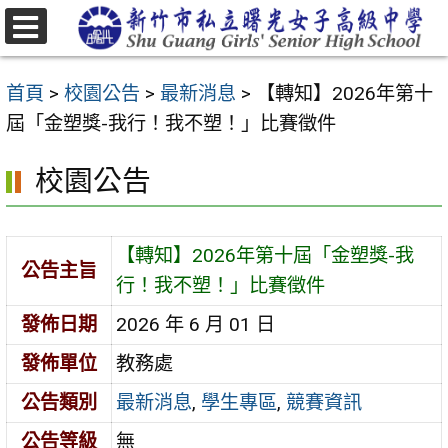
跳
至
選
主
單
首頁
>
校園公告
>
最新消息
>
【轉知】2026年第十
要
屆「金塑獎-我行！我不塑！」比賽徵件
內
容
校園公告
區
【轉知】2026年第十屆「金塑獎-我
公告主旨
行！我不塑！」比賽徵件
發佈日期
2026 年 6 月 01 日
發佈單位
教務處
公告類別
最新消息
,
學生專區
,
競賽資訊
公告等級
無