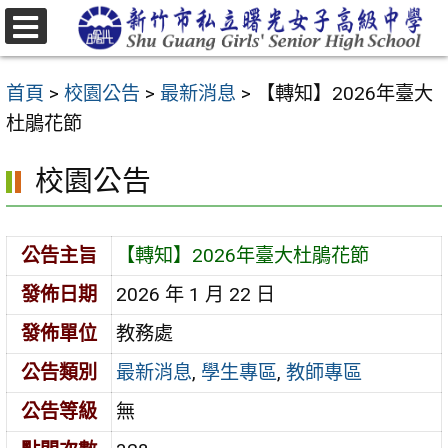
跳
至
選
主
單
首頁
>
校園公告
>
最新消息
>
【轉知】2026年臺大
要
杜鵑花節
內
容
校園公告
區
公告主旨
【轉知】2026年臺大杜鵑花節
發佈日期
2026 年 1 月 22 日
發佈單位
教務處
公告類別
最新消息
,
學生專區
,
教師專區
公告等級
無