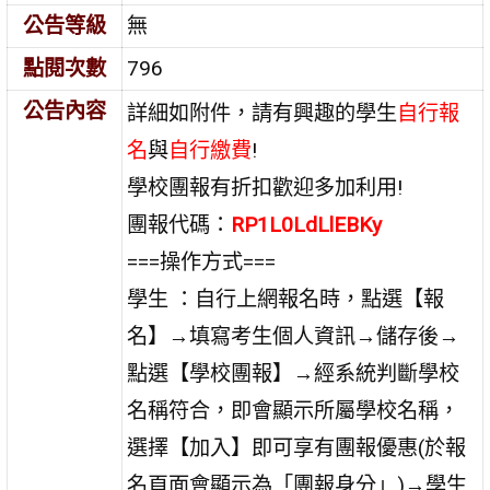
公告等級
無
點閱次數
796
公告內容
詳細如附件，請有興趣的學生
自行報
名
與
自行繳費
!
學校團報有折扣歡迎多加利用!
團報代碼：
RP1L0LdLlEBKy
===操作方式===
學生 ：自行上網報名時，點選【報
名】→填寫考生個人資訊→儲存後→
點選【學校團報】→經系統判斷學校
名稱符合，即會顯示所屬學校名稱，
選擇【加入】即可享有團報優惠(於報
名頁面會顯示為「團報身分」)→學生