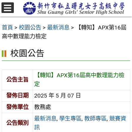
跳
至
選
主
單
首頁
>
校園公告
>
最新消息
>
【轉知】APX第16屆
要
高中數理能力檢定
內
容
校園公告
區
【轉知】APX第16屆高中數理能力檢
公告主旨
定
發佈日期
2025 年 5 月 07 日
發佈單位
教務處
最新消息
,
學生專區
,
教師專區
,
競賽資
公告類別
訊