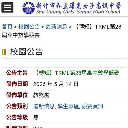
跳
至
選
主
單
首頁
>
校園公告
>
最新消息
>
【轉知】TRML第28
要
屆高中數學競賽
內
容
校園公告
區
公告主旨
【轉知】TRML第28屆高中數學競賽
發佈日期
2026 年 5 月 14 日
發佈單位
教務處
公告類別
最新消息
,
學生專區
,
競賽資訊
公告等級
無