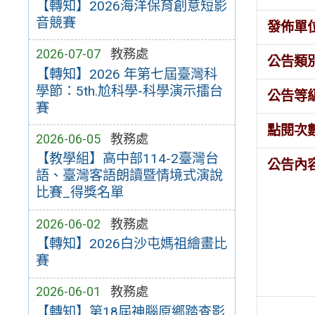
【轉知】2026海洋保育創意短影
音競賽
發佈單
2026-07-07
教務處
公告類
【轉知】2026 年第七屆臺灣科
學節：5th.尬科學-科學演示擂台
公告等
賽
點閱次
2026-06-05
教務處
【教學組】高中部114-2臺灣台
公告內
語、臺灣客語朗讀暨情境式演說
比賽_得獎名單
2026-06-02
教務處
【轉知】2026白沙屯媽祖繪畫比
賽
2026-06-01
教務處
【轉知】第18屆神腦原鄉踏查影