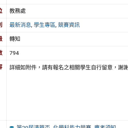
位
教務處
別
最新消息
,
學生專區
,
競賽資訊
級
轉知
數
794
容
詳細如附件，請有報名之相關學生自行留意，謝
第20屆清華盃_化學科能力競賽_應考須知