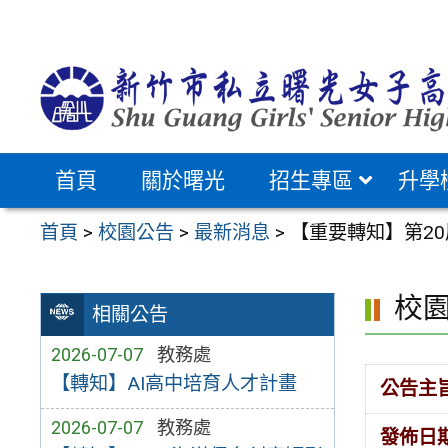
跳
至
主
要
內
容
首頁
關於曙光
招生專區
升學
區
首頁
>
校園公告
>
最新消息
>
【重要轉知】第2
校
相關公告
2026-07-07
教務處
【轉知】AI高中培育人才計畫
公告主
2026-07-07
教務處
發佈日