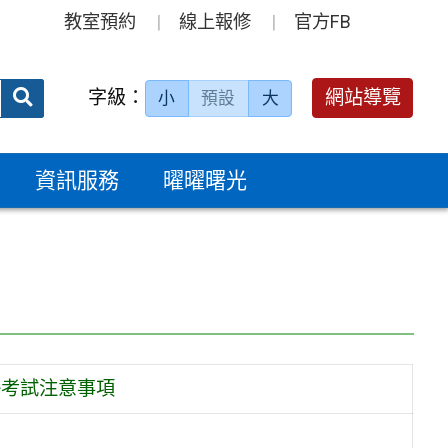
教室預約
線上報修
官方FB
送出
字級：
網站導覽
小
預設
大
搜
尋：
資訊服務
曜曜曙光
+考試注意事項