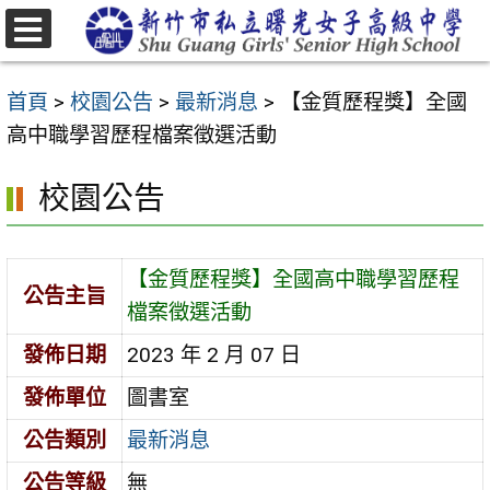
跳
至
選
主
單
首頁
>
校園公告
>
最新消息
>
【金質歷程獎】全國
要
高中職學習歷程檔案徵選活動
內
容
校園公告
區
【金質歷程獎】全國高中職學習歷程
公告主旨
檔案徵選活動
發佈日期
2023 年 2 月 07 日
發佈單位
圖書室
公告類別
最新消息
公告等級
無