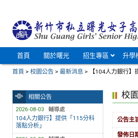
跳
至
主
要
內
容
首頁
關於曙光
招生專區
升學
區
首頁
>
校園公告
>
最新消息
>
【104人力銀行
校
相關公告
2026-08-03
輔導處
104人力銀行】提供「115分科
公告主
落點分析」
發佈日