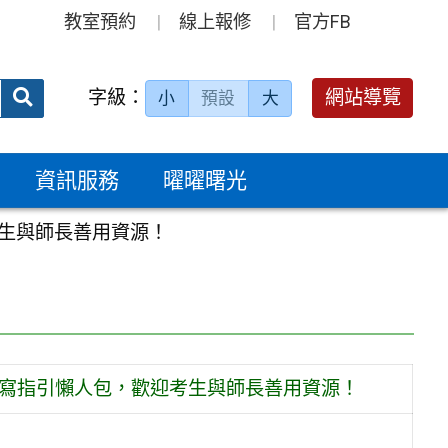
教室預約
線上報修
官方FB
送出
字級：
網站導覽
小
預設
大
搜
尋：
資訊服務
曜曜曙光
考生與師長善用資源！
撰寫指引懶人包，歡迎考生與師長善用資源！