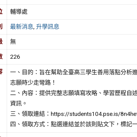
位
輔導處
別
最新消息
,
升學訊息
級
無
數
226
容
一、目的：旨在幫助全臺高三學生善用落點分析
志願時少走彎路！
二、內容：提供完整志願填寫攻略、學習歷程自述
資訊。
三、領取連結：https://students104.pse.is/8n4he
四、領取方式：點選連結並於該則貼文下，標記