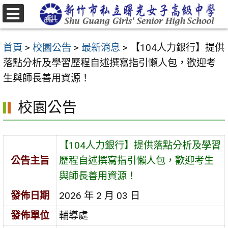
跳
至
選
主
單
首頁
>
校園公告
>
最新消息
>
【104人力銀行】提供
要
落點分析及學習歷程自述撰寫指引懶人包，歡迎考
內
生與師長善用資源！
容
區
校園公告
【104人力銀行】提供落點分析及學習
公告主旨
歷程自述撰寫指引懶人包，歡迎考生
與師長善用資源！
發佈日期
2026 年 2 月 03 日
發佈單位
輔導處