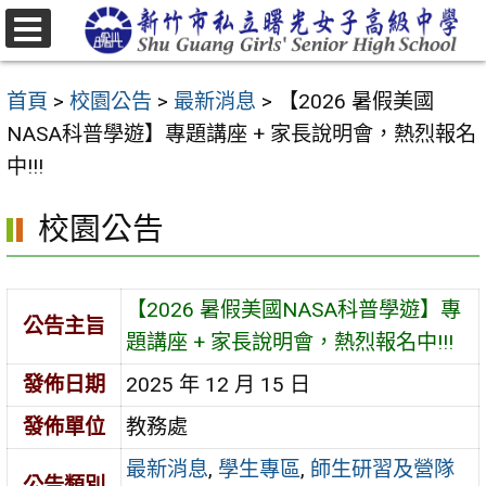
跳
至
選
主
單
首頁
>
校園公告
>
最新消息
>
【2026 暑假美國
要
NASA科普學遊】專題講座 + 家長說明會，熱烈報名
內
中!!!
容
區
校園公告
【2026 暑假美國NASA科普學遊】專
公告主旨
題講座 + 家長說明會，熱烈報名中!!!
發佈日期
2025 年 12 月 15 日
發佈單位
教務處
最新消息
,
學生專區
,
師生研習及營隊
公告類別