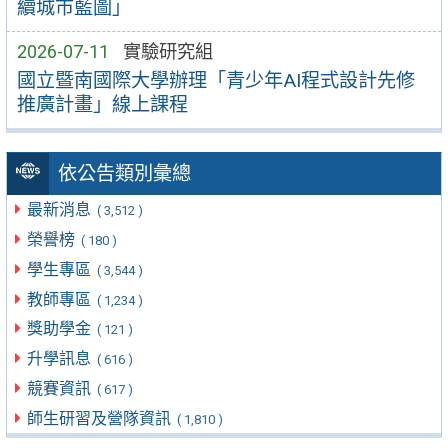
續城市藍圖」
2026-07-11
實驗研究組
國立暨南國際大學辦理「青少年AI程式設計先修
推廣計畫」線上課程
依公告類別彙總
最新消息
( 3,512 )
榮譽榜
( 180 )
學生專區
( 3,544 )
教師專區
( 1,234 )
獎助學金
( 121 )
升學訊息
( 616 )
競賽資訊
( 617 )
師生研習及營隊資訊
( 1,810 )