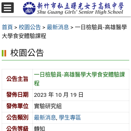
跳
至
選
主
單
首頁
>
校園公告
>
最新消息
>
一日檢驗員-高雄醫學
要
大學食安體驗課程
內
容
校園公告
區
一日檢驗員-高雄醫學大學食安體驗課
公告主旨
程
發佈日期
2023 年 10 月 19 日
發佈單位
實驗研究組
公告類別
最新消息
,
學生專區
公告等級
轉知