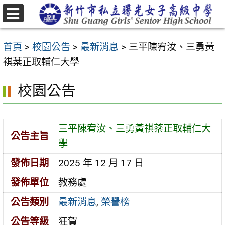
跳
至
選
主
單
首頁
>
校園公告
>
最新消息
>
三平陳宥汝、三勇黃
要
祺棻正取輔仁大學
內
容
校園公告
區
三平陳宥汝、三勇黃祺棻正取輔仁大
公告主旨
學
發佈日期
2025 年 12 月 17 日
發佈單位
教務處
公告類別
最新消息
,
榮譽榜
公告等級
狂賀