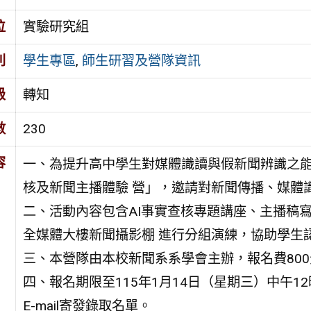
位
實驗研究組
別
學生專區
,
師生研習及營隊資訊
級
轉知
數
230
容
一、為提升高中學生對媒體識讀與假新聞辨識之能
核及新聞主播體驗 營」，邀請對新聞傳播、媒體識
二、活動內容包含AI事實查核專題講座、主播稿
全媒體大樓新聞攝影棚 進行分組演練，協助學生
三、本營隊由本校新聞系系學會主辦，報名費80
四、報名期限至115年1月14日（星期三）中午12
E-mail寄發錄取名單。