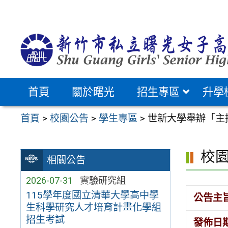
跳
至
主
要
內
容
首頁
關於曙光
招生專區
升學
區
首頁
>
校園公告
>
學生專區
>
世新大學舉辦「主
校
相關公告
2026-07-31
實驗研究組
115學年度國立清華大學高中學
公告主
生科學研究人才培育計畫化學組
招生考試
發佈日