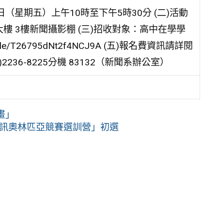
日（星期五）上午10時至下午5時30分 (二)活動
樓 3樓新聞攝影棚 (三)招收對象：高中在學學
le/T26795dNt2f4NCJ9A (五)報名費資訊請詳閱
02)2236-8225分機 83132（新聞系辦公室）
畫」
資訊奧林匹亞競賽選訓營」初選