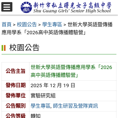
跳
至
選
主
單
首頁
>
校園公告
>
學生專區
>
世新大學英語暨傳播
要
應用學系「2026高中英語傳播體驗營」
內
容
校園公告
區
世新大學英語暨傳播應用學系「2026
公告主旨
高中英語傳播體驗營」
發佈日期
2025 年 12 月 19 日
發佈單位
實驗研究組
公告類別
學生專區
,
師生研習及營隊資訊
公告等級
轉知