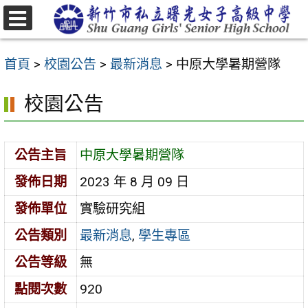
跳
至
選
主
單
首頁
>
校園公告
>
最新消息
>
中原大學暑期營隊
要
內
校園公告
容
區
公告主旨
中原大學暑期營隊
發佈日期
2023 年 8 月 09 日
發佈單位
實驗研究組
公告類別
最新消息
,
學生專區
公告等級
無
點閱次數
920