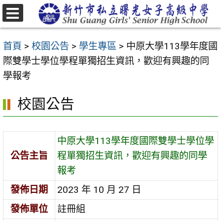
跳
至
選
主
單
首頁
>
校園公告
>
學生專區
>
中原大學113學年度國
要
際雙學士學位學程單獨招生資訊，歡迎有興趣的同
內
學報考
容
區
校園公告
中原大學113學年度國際雙學士學位學
公告主旨
程單獨招生資訊，歡迎有興趣的同學
報考
發佈日期
2023 年 10 月 27 日
發佈單位
註冊組