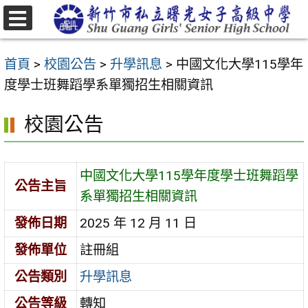
跳
至
選
主
單
首頁
>
校園公告
>
升學訊息
>
中國文化大學115學年
要
度學士班舞蹈學系單獨招生相關資訊
內
容
校園公告
區
中國文化大學115學年度學士班舞蹈學
公告主旨
系單獨招生相關資訊
發佈日期
2025 年 12 月 11 日
發佈單位
註冊組
公告類別
升學訊息
公告等級
轉知