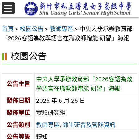
跳
至
選
主
單
首頁
>
校園公告
>
教師專區
>
中央大學承辦教育部
要
「2026客語為教學語言在職教師增能 研習」海報
內
容
校園公告
區
中央大學承辦教育部「2026客語為教
公告主旨
學語言在職教師增能 研習」海報
發佈日期
2026 年 6 月 25 日
發佈單位
實驗研究組
公告類別
教師專區
,
師生研習及營隊資訊
公告等級
轉知