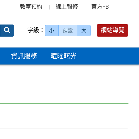
教室預約
線上報修
官方FB
送出
字級：
網站導覽
小
預設
大
搜
尋：
資訊服務
曜曜曙光