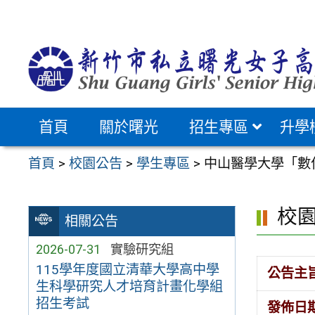
跳
至
主
要
內
容
首頁
關於曙光
招生專區
升學
區
首頁
>
校園公告
>
學生專區
>
中山醫學大學「數
校
相關公告
2026-07-31
實驗研究組
115學年度國立清華大學高中學
公告主
生科學研究人才培育計畫化學組
招生考試
發佈日