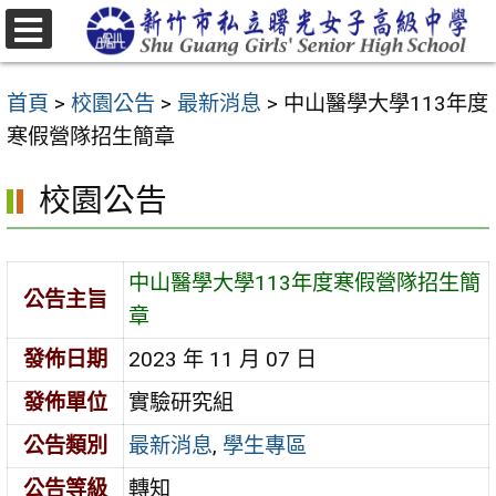
跳
至
選
主
單
首頁
>
校園公告
>
最新消息
>
中山醫學大學113年度
要
寒假營隊招生簡章
內
容
校園公告
區
中山醫學大學113年度寒假營隊招生簡
公告主旨
章
發佈日期
2023 年 11 月 07 日
發佈單位
實驗研究組
公告類別
最新消息
,
學生專區
公告等級
轉知