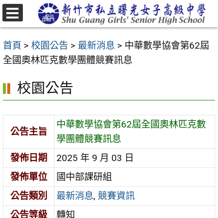
跳
至
選
主
單
首頁
>
校園公告
>
最新消息
>
中華數學協會第62屆
要
全國奧林匹克數學團體競賽訊息
內
容
校園公告
區
中華數學協會第62屆全國奧林匹克數
公告主旨
學團體競賽訊息
發佈日期
2025 年 9 月 03 日
發佈單位
國中部課研組
公告類別
最新消息
,
競賽資訊
公告等級
轉知