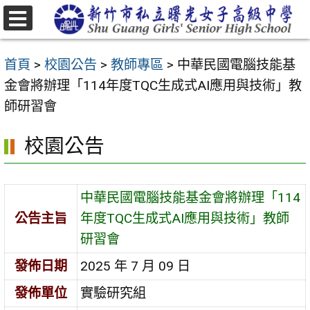
跳
至
選
主
單
首頁
>
校園公告
>
教師專區
>
中華民國電腦技能基
要
金會將辦理「114年度TQC生成式AI應用與技術」教
內
師研習會
容
區
校園公告
中華民國電腦技能基金會將辦理「114
公告主旨
年度TQC生成式AI應用與技術」教師
研習會
發佈日期
2025 年 7 月 09 日
發佈單位
實驗研究組