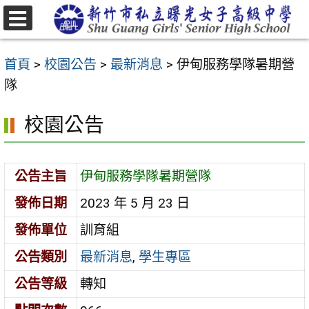
跳
至
選
主
單
首頁
>
校園公告
>
最新消息
>
伊甸服務學隊暑期營
要
隊
內
容
校園公告
區
公告主旨
伊甸服務學隊暑期營隊
發佈日期
2023 年 5 月 23 日
發佈單位
訓育組
公告類別
最新消息
,
學生專區
公告等級
轉知