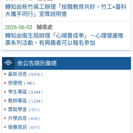
轉知由新竹高工辦理「技職教育共好，竹工×臺科
大攜手同行」宣導說明會
2026-06-02
輔導處
轉知由衛生局辦理「心晴養成季」－心理健康推
廣系列活動，有興趣者可以報名參加
依公告類別彙總
最新消息
( 3,512 )
榮譽榜
( 180 )
學生專區
( 3,544 )
教師專區
( 1,234 )
獎助學金
( 121 )
升學訊息
( 616 )
競賽資訊
( 617 )