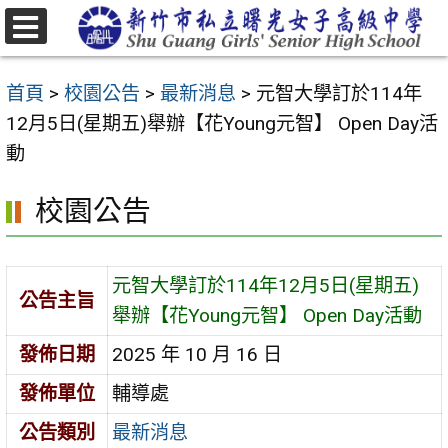
跳
至
選
主
單
首頁
>
校園公告
>
最新消息
>
元智大學訂於114年
要
12月5日(星期五)舉辦【花Young元智】 Open Day活
內
動
容
區
校園公告
元智大學訂於114年12月5日(星期五)
公告主旨
舉辦【花Young元智】 Open Day活動
發佈日期
2025 年 10 月 16 日
發佈單位
輔導處
公告類別
最新消息